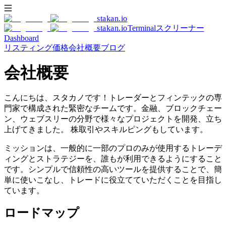
stakan
.io
stakan
.io
Terminal
スクリーナー
Dashboard
リスティング
価格
会社概要
ブログ
会社概要
こんにちは、
スタカノ
です！トレーダーとフィンテックの専
門家で構成された緊密なチームです。金融、ブロックチェー
ン、ウェブスリーの分野で様々なプロジェクトを開発、立ち
上げてきました。 株取引やスキルピングもしています。
ミッションは、一般的に一部のプロのみが使用するトレーデ
ィングとストラテジーを、誰もが利用できるようにすること
です。シンプルで信頼性の高いツールを提供することで、簡
単に使いこなし、トレードに役立てていただくことを目指し
ています。
ロードマップ