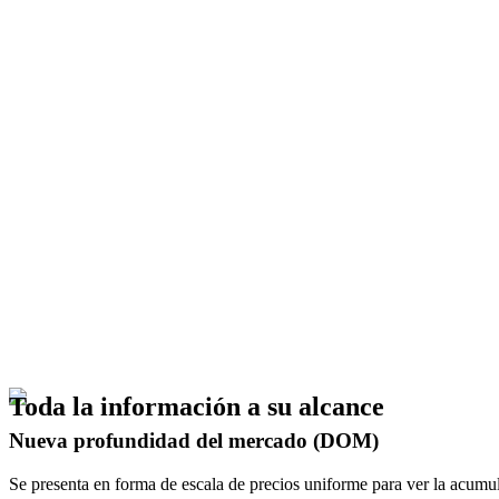
Seguimiento de las correlaciones entre 
Muchas criptomonedas repiten los movimientos de Bitcoin y Ethereu
Utilizar la oferta y la demanda de activo
Profundidad de mercado (dom) scalping son una herramienta indisp
movimiento o se encontrará con pujas de grandes participantes.
Puja con un clic o con el teclado
No pierda su valioso tiempo en entrar en una operación. Coloque 
Toda la información a su alcance
Nueva profundidad del mercado (DOM)
Se presenta en forma de escala de precios uniforme para ver la acumula