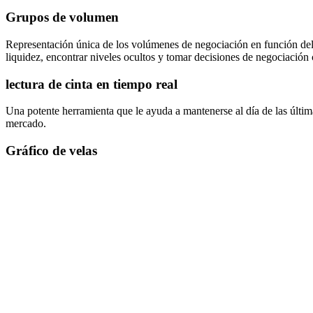
Grupos de volumen
Representación única de los volúmenes de negociación en función del n
liquidez, encontrar niveles ocultos y tomar decisiones de negociación
lectura de cinta en tiempo real
Una potente herramienta que le ayuda a mantenerse al día de las últim
mercado.
Gráfico de velas
Gráfico de velas clásico y conocido por todos
Múltiples herramientas en una pantalla
Funciona directamente en tu navegador, rápido y estable