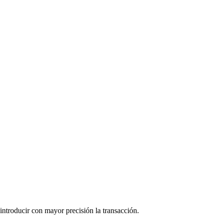
lla para entrar en una operación a tiempo.
s y vendedores para comprender si el precio continuará su
pidos movimientos del mercado.
 introducir con mayor precisión la transacción.