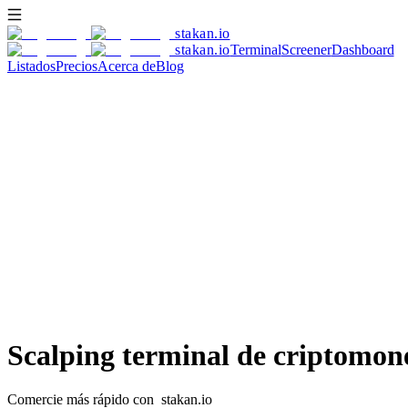
stakan
.io
stakan
.io
Terminal
Screener
Dashboard
Listados
Precios
Acerca de
Blog
Únete
ahora
Scalping terminal de criptomon
Comercie más rápido con
stakan.io