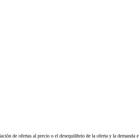
criptomonedas
m, utilizan gráficos y apuestas de varias criptomonedas a la vez en una panta
s líquidos y negociables
ensable para el trading. Observe las densidades y el equilibrio de compradore
órdenes con una sola pulsación o un clic en la apuesta para no perderse los rá
ción de ofertas al precio o el desequilibrio de la oferta y la demanda e